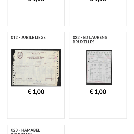
A
B
C
D
E
F
G
H
I
J
K
L
M
N
O
P
R
S
T
U
V
W
Y
Z
012 - JUBILE LIEGE
022 - ED LAURENS
BRUXELLES
€ 1,00
€ 1,00
023 - HAMABEL