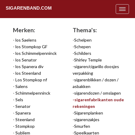
SIGARENBAND.COM
Toggle
navigat
Merken:
Thema's:
los Saelens
Schelpen
los Stompkop GF
Schepen
los Schimmelpenninck
Schilders
los Senator
Shirley Temple
los Spanera div
sigaren/cigariilo doosjes
los Steenland
verpakking
Los Stompkop nf
sigarenblikken / dozen /
Salens
asbakken
Schimmelpenninck
sigarendozen / omslagen
Sels
sigarenfabrikanten oude
Senator
rekeningen
Spanera
Sigarenplanken
Uit
Steenland
sigarenzakjes
Stompkop
Smurfen
Subliem
Speelkaarten