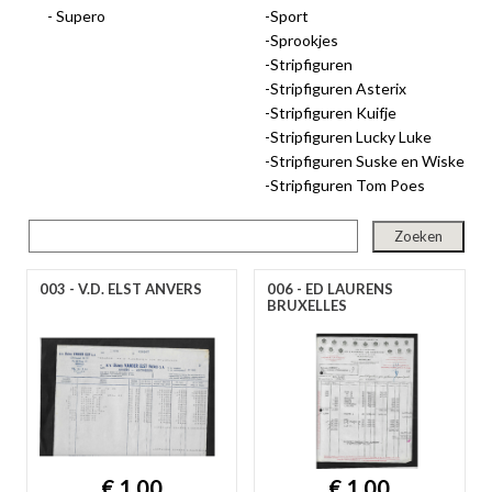
Supero
Sport
gep
Sprookjes
Stripfiguren
Stripfiguren Asterix
Stripfiguren Kuifje
Stripfiguren Lucky Luke
Stripfiguren Suske en Wiske
Stripfiguren Tom Poes
003 - V.D. ELST ANVERS
006 - ED LAURENS
nie
BRUXELLES
ee
let
€ 1,00
€ 1,00