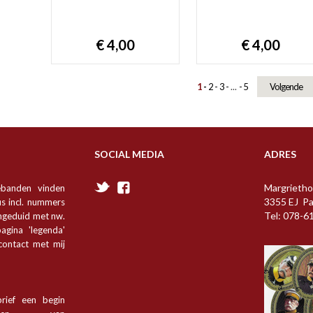
€ 4,00
€ 4,00
1
2
3
...
5
Volgende
SOCIAL MEDIA
ADRES
Margrietho
ebanden vinden
3355 EJ P
s incl. nummers
Tel: 078-6
angeduid met nw.
agina 'legenda'
 contact met mij
rief een begin