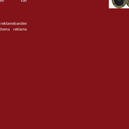
tsen van
n reklamebanden
hema reklame