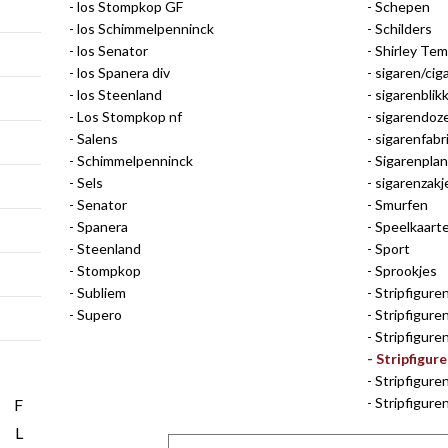
los Stompkop GF
Schepen
los Schimmelpenninck
Schilders
los Senator
Shirley Tem
los Spanera div
sigaren/ciga
los Steenland
sigarenblik
Los Stompkop nf
sigarendoz
Salens
sigarenfab
Schimmelpenninck
Sigarenpla
Sels
sigarenzakj
Senator
Smurfen
Spanera
Speelkaart
Steenland
Sport
Stompkop
Sprookjes
Subliem
Stripfigure
Supero
Stripfigure
Stripfiguren
Stripfigur
Stripfigure
Stripfigur
F
L