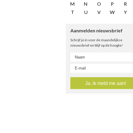
M
N
O
P
R
T
U
V
W
Y
Aanmelden nieuwsbrief
Schrijf je in voor de maandelijkse
nieuwsbrief en blijf op de hoogte!