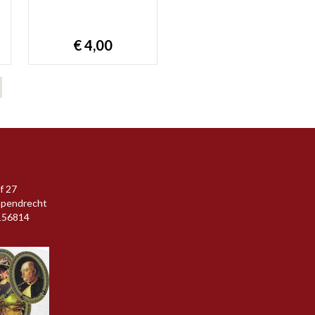
€ 4,00
f 27
apendrecht
156814