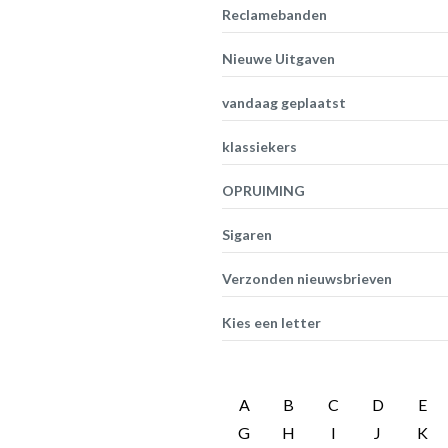
Reclamebanden
Nieuwe Uitgaven
vandaag geplaatst
klassiekers
OPRUIMING
Sigaren
Verzonden nieuwsbrieven
Kies een letter
A
B
C
D
E
G
H
I
J
K