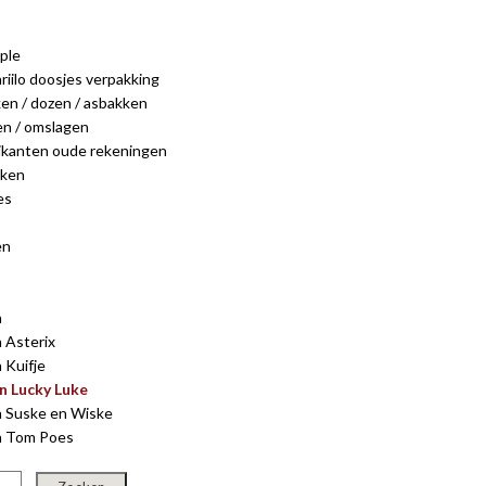
ple
riilo doosjes verpakking
ken / dozen / asbakken
en / omslagen
rikanten oude rekeningen
nken
es
en
n
n Asterix
 Kuifje
en Lucky Luke
n Suske en Wiske
en Tom Poes