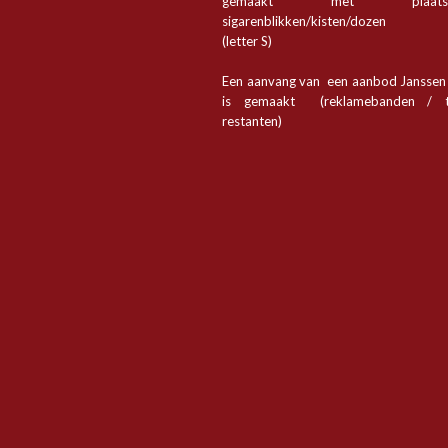
gemaakt met plaa
sigarenblikken/kisten/dozen
(letter S)
Een aanvang van een aanbod Jansse
is gemaakt (reklamebanden / t
restanten)