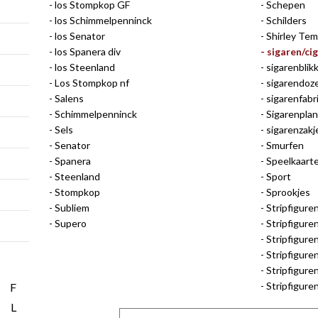
los Stompkop GF
Schepen
los Schimmelpenninck
Schilders
los Senator
Shirley Tem
los Spanera div
sigaren/ci
los Steenland
sigarenblik
Los Stompkop nf
sigarendoz
Salens
sigarenfab
Schimmelpenninck
Sigarenpla
Sels
sigarenzakj
Senator
Smurfen
Spanera
Speelkaart
Steenland
Sport
Stompkop
Sprookjes
Subliem
Stripfigure
Supero
Stripfigure
Stripfiguren
Stripfigure
Stripfigure
Stripfigur
F
L