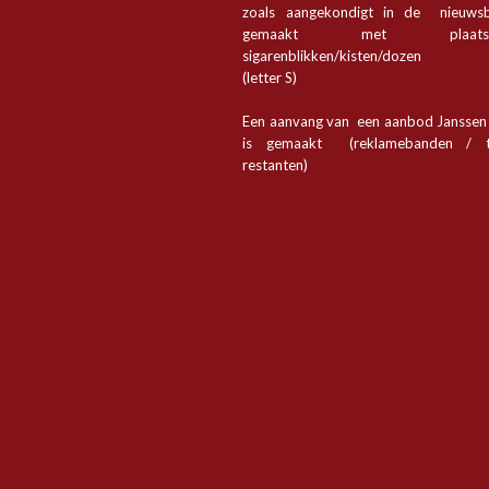
zoals aangekondigt in de nieuwsb
gemaakt met plaa
sigarenblikken/kisten/dozen
(letter S)
Een aanvang van een aanbod Jansse
is gemaakt (reklamebanden / t
restanten)