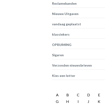
Reclamebanden
Nieuwe Uitgaven
vandaag geplaatst
klassiekers
OPRUIMING
Sigaren
Verzonden nieuwsbrieven
Kies een letter
A
B
C
D
E
G
H
I
J
K