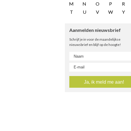
M
N
O
P
R
T
U
V
W
Y
Aanmelden nieuwsbrief
Schrijf je in voor de maandelijkse
nieuwsbrief en blijf op de hoogte!