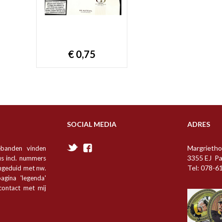
€ 0,75
SOCIAL MEDIA
ADRES
Margrietho
ebanden vinden
3355 EJ P
s incl. nummers
Tel: 078-6
angeduid met nw.
agina 'legenda'
 contact met mij