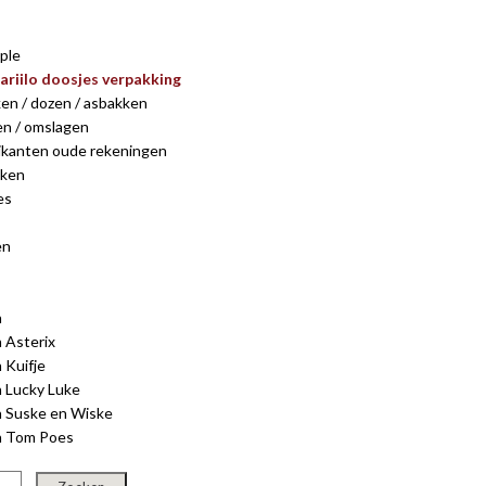
ple
gariilo doosjes verpakking
ken / dozen / asbakken
en / omslagen
rikanten oude rekeningen
nken
es
en
n
n Asterix
 Kuifje
n Lucky Luke
n Suske en Wiske
en Tom Poes