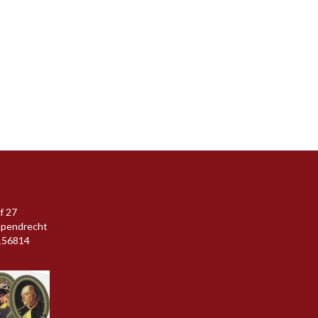
f 27
apendrecht
156814