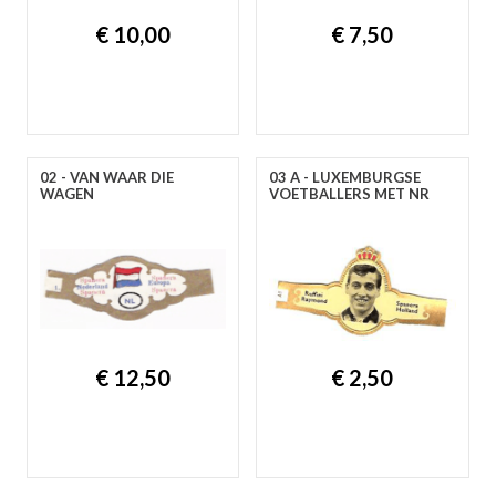
A
B
C
D
E
F
G
H
I
J
K
L
M
N
O
P
R
S
T
U
V
W
Y
Z
€ 10,00
€ 7,50
02 - VAN WAAR DIE
03 A - LUXEMBURGSE
WAGEN
VOETBALLERS MET NR
€ 12,50
€ 2,50