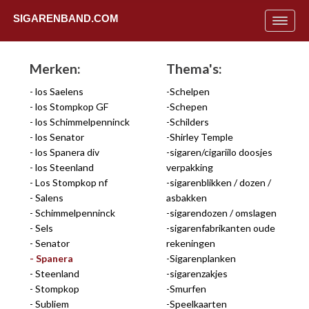
SIGARENBAND.COM
Toggle
navigat
Merken:
Thema's:
los Saelens
Schelpen
los Stompkop GF
Schepen
los Schimmelpenninck
Schilders
los Senator
Shirley Temple
los Spanera div
sigaren/cigariilo doosjes
los Steenland
verpakking
Los Stompkop nf
sigarenblikken / dozen /
Salens
asbakken
Schimmelpenninck
sigarendozen / omslagen
Sels
sigarenfabrikanten oude
Senator
rekeningen
Spanera
Sigarenplanken
Uit
Steenland
sigarenzakjes
Stompkop
Smurfen
Subliem
Speelkaarten