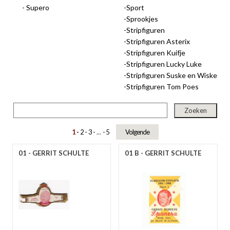
Supero
Sport
gep
Sprookjes
Stripfiguren
Stripfiguren Asterix
Stripfiguren Kuifje
Stripfiguren Lucky Luke
Stripfiguren Suske en Wiske
Stripfiguren Tom Poes
1
2
3
...
5
Volgende
nie
01 - GERRIT SCHULTE
01 B - GERRIT SCHULTE
ee
let