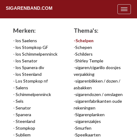
SIGARENBAND.COM
Toggle
navigat
Merken:
Thema's:
los Saelens
Schelpen
los Stompkop GF
Schepen
los Schimmelpenninck
Schilders
los Senator
Shirley Temple
los Spanera div
sigaren/cigariilo doosjes
los Steenland
verpakking
Los Stompkop nf
sigarenblikken / dozen /
Salens
asbakken
Schimmelpenninck
sigarendozen / omslagen
Sels
sigarenfabrikanten oude
Senator
rekeningen
Spanera
Sigarenplanken
Uit
Steenland
sigarenzakjes
Stompkop
Smurfen
Subliem
Speelkaarten