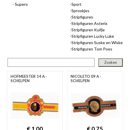
Supero
Sport
gep
Sprookjes
Stripfiguren
Stripfiguren Asterix
Stripfiguren Kuifje
Stripfiguren Lucky Luke
Stripfiguren Suske en Wiske
Stripfiguren Tom Poes
HOFMEESTER 14 A -
NICOLETO 09 A -
nie
SCHELPEN
SCHELPEN
ee
let
€ 1,00
€ 0,75