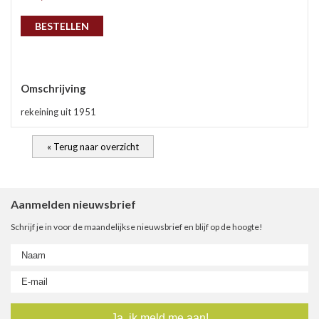
gep
BESTELLEN
Omschrijving
rekeining uit 1951
« Terug naar overzicht
nie
Aanmelden nieuwsbrief
Schrijf je in voor de maandelijkse nieuwsbrief en blijf op de hoogte!
ee
let