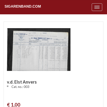
SIGARENBAND.COM
Toggle
navigat
v.d. Elst Anvers
Cat. no.: 003
Uit
€ 1,00