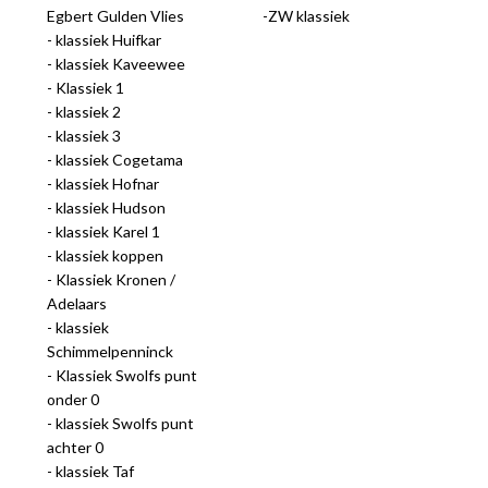
Egbert Gulden Vlies
ZW klassiek
gep
klassiek Huifkar
klassiek Kaveewee
Klassiek 1
klassiek 2
klassiek 3
klassiek Cogetama
klassiek Hofnar
klassiek Hudson
klassiek Karel 1
klassiek koppen
Klassiek Kronen /
nie
Adelaars
klassiek
Schimmelpenninck
Klassiek Swolfs punt
onder 0
ee
klassiek Swolfs punt
achter 0
let
klassiek Taf