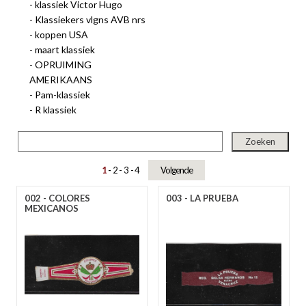
klassiek Victor Hugo
A
B
C
D
E
F
G
H
I
J
K
L
M
N
O
P
R
S
T
U
V
W
Y
Z
Klassiekers vlgns AVB nrs
koppen USA
maart klassiek
OPRUIMING
AMERIKAANS
Pam-klassiek
R klassiek
1
2
3
4
Volgende
002 - COLORES
003 - LA PRUEBA
MEXICANOS