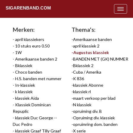
SIGARENBAND.COM
Toggle
navigat
Merken:
Thema's:
april klassiekers
Amerikaanse banden
10 stuks euro 0.50
april klassiek 2
1W
Augustus klassiek
Amerikaanse banden 2
BANDEN MET (GK) NUMMER
Bklassiek
Bklassiek 2
Choco banden
Cuba / Amerika
H.S. banden met nummer
K 836
In-klassiek
klassiek Abonne
k klassiek
klassiek rl
klassiek Aida
maart verkoop per blad
Klassiek Dominican
N klassiek
Repuplic
opruiming div. B
Uit
klassiek Duc George --
Opruiming div. klassiek
Duc Pedro
opruimring dom. banden
klassiek Graaf Tilly Graaf
X serie