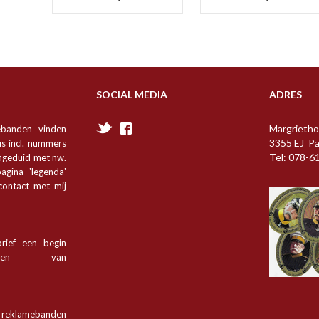
SOCIAL MEDIA
ADRES
Margrietho
ebanden vinden
3355 EJ P
s incl. nummers
Tel: 078-6
angeduid met nw.
agina 'legenda'
 contact met mij
rief een begin
tsen van
n reklamebanden