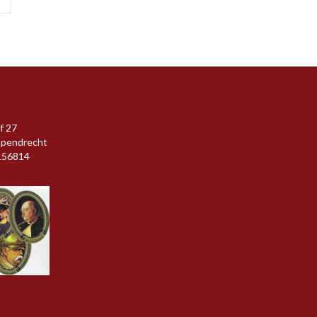
f 27
apendrecht
156814