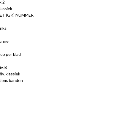
k 2
lassiek
ET (GK) NUMMER
rika
bonne
op per blad
v. B
iv. klassiek
 dom. banden
k