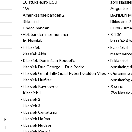
10 stuks euro 0.50
april klassie
1W
Augustus k
Amerikaanse banden 2
BANDEN M
Bklassiek
Bklassiek 2
Choco banden
Cuba / Ame
H.S. banden met nummer
K 836
In-klassiek
klassiek A
k klassiek
klassiek rl
klassiek Aida
maart verko
Klassiek Dominican Repuplic
N klassiek
klassiek Duc George -- Duc Pedro
opruiming di
klassiek Graaf Tilly Graaf Egbert Gulden Vlies
Opruiming d
klassiek Huifkar
opruimring
klassiek Kaveewee
X serie
Klassiek 1
ZW klassie
klassiek 2
klassiek 3
klassiek Cogetama
klassiek Hofnar
F
klassiek Hudson
L
klassiek Karel 1