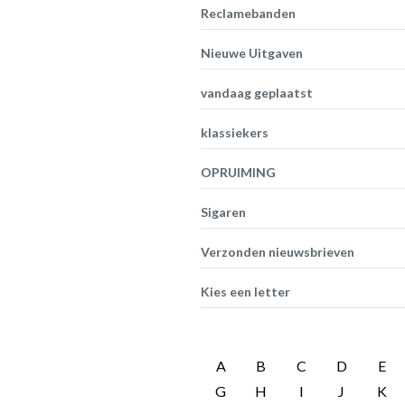
Reclamebanden
Nieuwe Uitgaven
vandaag geplaatst
klassiekers
OPRUIMING
Sigaren
Verzonden nieuwsbrieven
Kies een letter
A
B
C
D
E
G
H
I
J
K