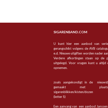
SIGARENBAND.COM
U kunt hier een aanbod van seri
gerangschikt volgens de AVB catalogu
e.d. Nieuwe uitgiften worden nader a
Verdere afkortingen staan op de p
uitgelegd. Voor vragen kunt u altijd
opnemen.
zoals aangekondigt in de nieuwsb
gemaakt met plaa
sigarenblikken/kisten/dozen
(letter S)
Een aanvang van een aanbod Jansse