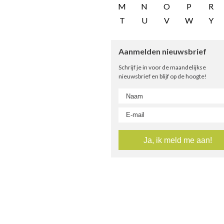
M
N
O
P
R
T
U
V
W
Y
Aanmelden nieuwsbrief
Schrijf je in voor de maandelijkse
nieuwsbrief en blijf op de hoogte!