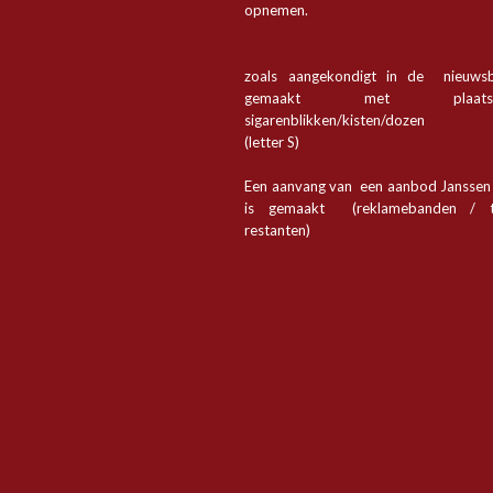
opnemen.
zoals aangekondigt in de nieuwsb
gemaakt met plaa
sigarenblikken/kisten/dozen
(letter S)
Een aanvang van een aanbod Jansse
is gemaakt (reklamebanden / t
restanten)