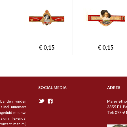
€ 0,15
€ 0,15
SOCIAL MEDIA
ADRES
Margrietho
ebanden vinden
3355 EJ P
s incl. nummers
Tel: 078-6
angeduid met nw.
agina 'legenda'
 contact met mij