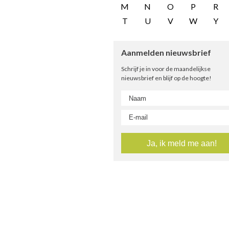
M
N
O
P
R
T
U
V
W
Y
Aanmelden nieuwsbrief
Schrijf je in voor de maandelijkse
nieuwsbrief en blijf op de hoogte!