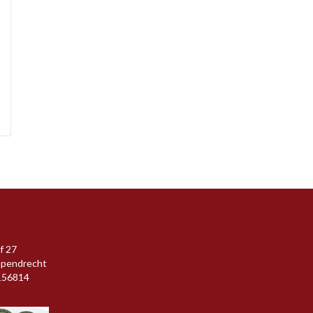
f 27
apendrecht
156814