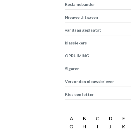
Reclamebanden
Nieuwe Uitgaven
vandaag geplaatst
klassiekers
OPRUIMING
Sigaren
Verzonden nieuwsbrieven
Kies een letter
A
B
C
D
E
G
H
I
J
K