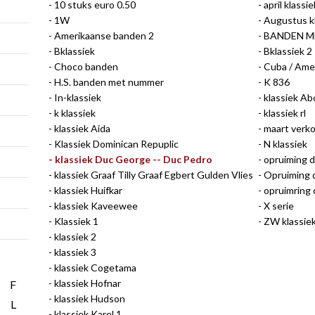
10 stuks euro 0.50
april klassie
1W
Augustus k
Amerikaanse banden 2
BANDEN M
Bklassiek
Bklassiek 2
Choco banden
Cuba / Ame
H.S. banden met nummer
K 836
In-klassiek
klassiek A
k klassiek
klassiek rl
klassiek Aida
maart verko
Klassiek Dominican Repuplic
N klassiek
klassiek Duc George -- Duc Pedro
opruiming di
klassiek Graaf Tilly Graaf Egbert Gulden Vlies
Opruiming d
klassiek Huifkar
opruimring
klassiek Kaveewee
X serie
Klassiek 1
ZW klassie
klassiek 2
klassiek 3
klassiek Cogetama
klassiek Hofnar
F
klassiek Hudson
L
klassiek Karel 1