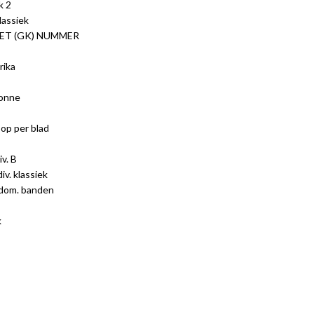
k 2
lassiek
ET (GK) NUMMER
rika
bonne
op per blad
v. B
iv. klassiek
 dom. banden
k