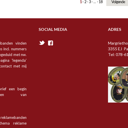
1
2
3
...
18
Volgende
SOCIAL MEDIA
ADRES
Margrietho
ebanden vinden
3355 EJ P
s incl. nummers
Tel: 078-6
angeduid met nw.
agina 'legenda'
 contact met mij
rief een begin
tsen van
n reklamebanden
hema reklame