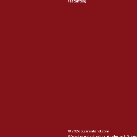
restanten)
© 2026 Sigarenband.com
Website realisatie door
Vanderperk Groe