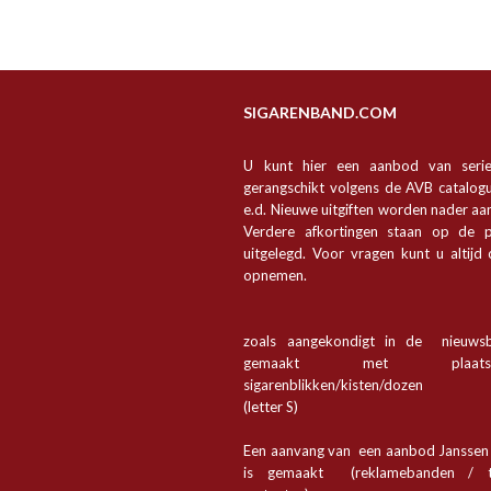
SIGARENBAND.COM
U kunt hier een aanbod van seri
gerangschikt volgens de AVB catalogu
e.d. Nieuwe uitgiften worden nader a
Verdere afkortingen staan op de p
uitgelegd. Voor vragen kunt u altijd
opnemen.
zoals aangekondigt in de nieuwsb
gemaakt met plaa
sigarenblikken/kisten/dozen
(letter S)
Een aanvang van een aanbod Jansse
is gemaakt (reklamebanden / t