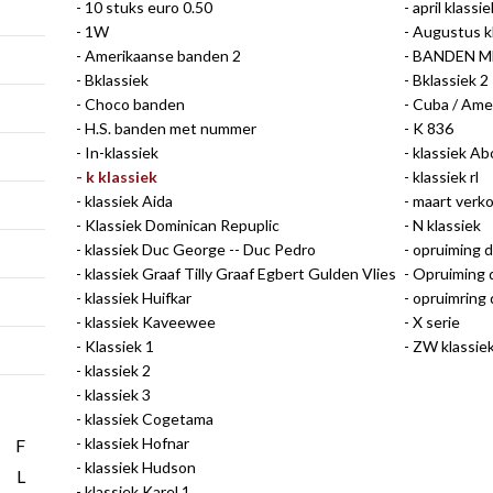
10 stuks euro 0.50
april klassie
1W
Augustus k
Amerikaanse banden 2
BANDEN M
Bklassiek
Bklassiek 2
Choco banden
Cuba / Ame
H.S. banden met nummer
K 836
In-klassiek
klassiek A
k klassiek
klassiek rl
klassiek Aida
maart verko
Klassiek Dominican Repuplic
N klassiek
klassiek Duc George -- Duc Pedro
opruiming di
klassiek Graaf Tilly Graaf Egbert Gulden Vlies
Opruiming d
klassiek Huifkar
opruimring
klassiek Kaveewee
X serie
Klassiek 1
ZW klassie
klassiek 2
klassiek 3
klassiek Cogetama
klassiek Hofnar
F
klassiek Hudson
L
klassiek Karel 1