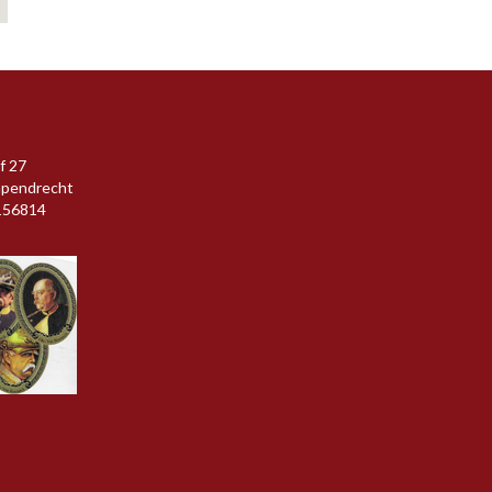
f 27
apendrecht
156814