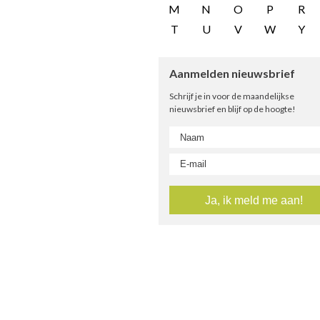
M
N
O
P
R
T
U
V
W
Y
Aanmelden nieuwsbrief
Schrijf je in voor de maandelijkse
nieuwsbrief en blijf op de hoogte!