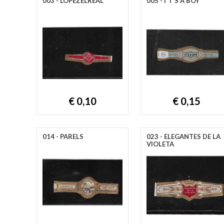
003 - LOPEZELREAL
005 - I'T'S A BOY
€ 0,10
€ 0,15
014 - PARELS
023 - ELEGANTES DE LA
VIOLETA