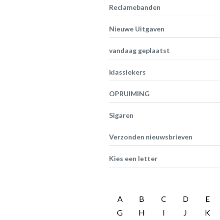
Reclamebanden
Nieuwe Uitgaven
vandaag geplaatst
klassiekers
OPRUIMING
Sigaren
Verzonden nieuwsbrieven
Kies een letter
A
B
C
D
E
G
H
I
J
K