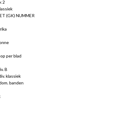
k 2
lassiek
ET (GK) NUMMER
rika
bonne
op per blad
v. B
iv. klassiek
 dom. banden
k