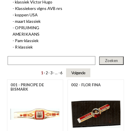
klassiek Victor Hugo
A
B
C
D
E
F
G
H
I
J
K
L
M
N
O
P
R
S
T
U
V
W
Y
Z
Klassiekers vlgns AVB nrs
koppen USA
maart klassiek
OPRUIMING
AMERIKAANS
Pam-klassiek
R klassiek
1
2
3
...
6
Volgende
001 - PRINCIPE DE
002 - FLOR FINA
BISMARK