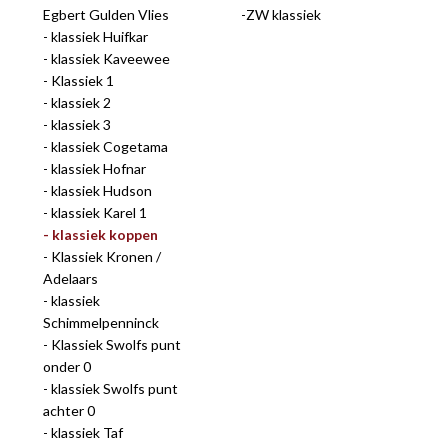
Egbert Gulden Vlies
ZW klassiek
gep
klassiek Huifkar
klassiek Kaveewee
Klassiek 1
klassiek 2
klassiek 3
klassiek Cogetama
klassiek Hofnar
klassiek Hudson
klassiek Karel 1
klassiek koppen
Klassiek Kronen /
nie
Adelaars
klassiek
Schimmelpenninck
Klassiek Swolfs punt
onder 0
ee
klassiek Swolfs punt
achter 0
let
klassiek Taf