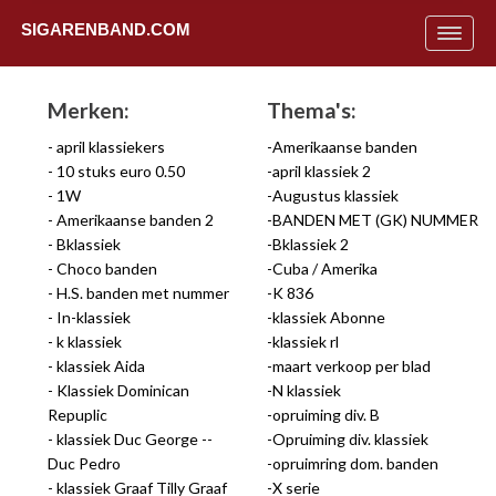
SIGARENBAND.COM
Toggle
navigat
Merken:
Thema's:
april klassiekers
Amerikaanse banden
10 stuks euro 0.50
april klassiek 2
1W
Augustus klassiek
Amerikaanse banden 2
BANDEN MET (GK) NUMMER
Bklassiek
Bklassiek 2
Choco banden
Cuba / Amerika
H.S. banden met nummer
K 836
In-klassiek
klassiek Abonne
k klassiek
klassiek rl
klassiek Aida
maart verkoop per blad
Klassiek Dominican
N klassiek
Repuplic
opruiming div. B
Uit
klassiek Duc George --
Opruiming div. klassiek
Duc Pedro
opruimring dom. banden
klassiek Graaf Tilly Graaf
X serie