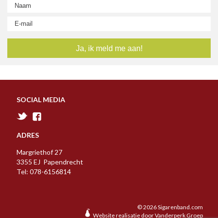
A
B
C
D
E
F
G
H
I
J
K
L
M
N
O
P
R
S
T
U
V
W
Y
Z
SOCIAL MEDIA
ADRES
Margriethof 27
3355 EJ Papendrecht
Tel: 078-6156814
© 2026 Sigarenband.com
Website realisatie door
Vanderperk Groep