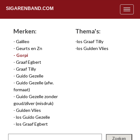
SIGARENBAND.COM
Toggle
navigat
Merken:
Thema's:
Galileo
los Graaf Tilly
Geurts en Zn
los Gulden Vlies
Gorpi
Graaf Egbert
Graaf Tilly
Guido Gezelle
Guido Gezelle (afw.
formaat)
Guido Gezelle zonder
goud/zilver (misdruk)
Gulden Vlies
los Guido Gezelle
Uit
los Graaf Egbert