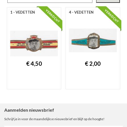
gep
1 - VEDETTEN
4 - VEDETTEN
€ 4,50
€ 2,00
nie
ee
Aanmelden nieuwsbrief
Schrijf je in voor de maandelijkse nieuwsbrief en blijf op de hoogte!
let