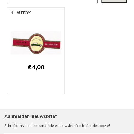
gep
1 - AUTO'S
€ 4,00
nie
ee
Aanmelden nieuwsbrief
Schrijf je in voor de maandelijkse nieuwsbrief en blijf op de hoogte!
let