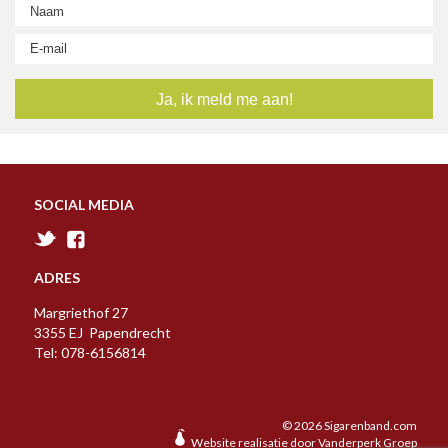
A
B
C
D
E
F
G
H
I
J
K
L
M
N
O
P
R
S
T
U
V
W
Y
Z
SOCIAL MEDIA
ADRES
Margriethof 27
3355 EJ Papendrecht
Tel: 078-6156814
© 2026 Sigarenband.com
Website realisatie door
Vanderperk Groep