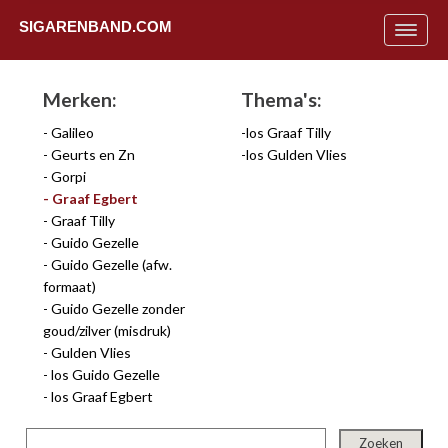
SIGARENBAND.COM
Toggle
navigat
Merken:
Thema's:
Galileo
los Graaf Tilly
Geurts en Zn
los Gulden Vlies
Gorpi
Graaf Egbert
Graaf Tilly
Guido Gezelle
Guido Gezelle (afw.
formaat)
Guido Gezelle zonder
goud/zilver (misdruk)
Gulden Vlies
los Guido Gezelle
Uit
los Graaf Egbert