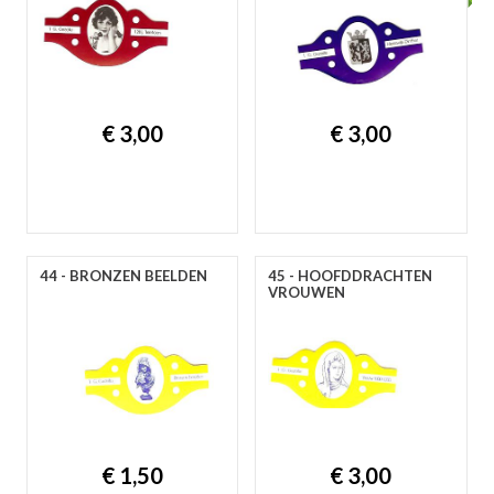
A
B
C
D
E
F
G
H
I
J
K
L
M
N
O
P
R
S
T
U
V
W
Y
Z
€ 3,00
€ 3,00
44 - BRONZEN BEELDEN
45 - HOOFDDRACHTEN
VROUWEN
€ 1,50
€ 3,00