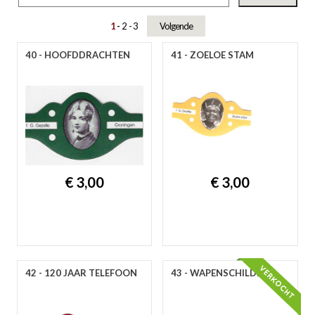
gep
1
2
3
Volgende
40 - HOOFDDRACHTEN
41 - ZOELOE STAM
€ 3,00
€ 3,00
nie
ee
42 - 120 JAAR TELEFOON
43 - WAPENSCHILDEN
let