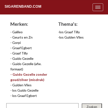
SIGARENBAND.COM
Toggle
navigat
Merken:
Thema's:
Galileo
los Graaf Tilly
Geurts en Zn
los Gulden Vlies
Gorpi
Graaf Egbert
Graaf Tilly
Guido Gezelle
Guido Gezelle (afw.
formaat)
Guido Gezelle zonder
goud/zilver (misdruk)
Gulden Vlies
los Guido Gezelle
Uit
los Graaf Egbert