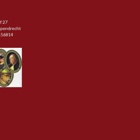
f 27
apendrecht
156814