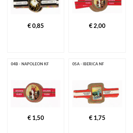
A
B
C
D
E
F
G
H
I
J
K
L
M
N
O
P
R
S
T
U
V
W
Y
Z
€ 0,85
€ 2,00
04B - NAPOLEON KF
05A - IBERICA NF
€ 1,50
€ 1,75