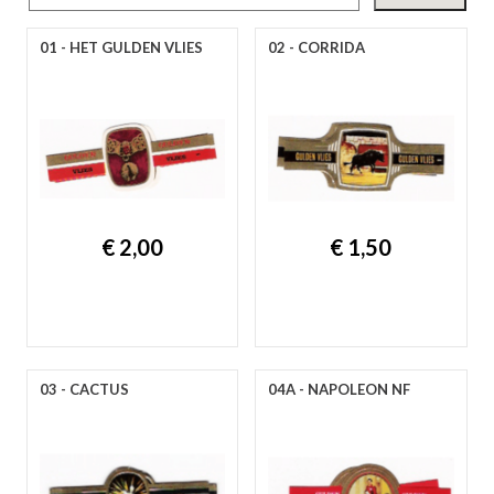
gep
01 - HET GULDEN VLIES
02 - CORRIDA
€ 2,00
€ 1,50
nie
03 - CACTUS
04A - NAPOLEON NF
ee
let