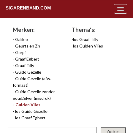
SIGARENBAND.COM
Toggle
navigat
Merken:
Thema's:
Galileo
los Graaf Tilly
Geurts en Zn
los Gulden Vlies
Gorpi
Graaf Egbert
Graaf Tilly
Guido Gezelle
Guido Gezelle (afw.
formaat)
Guido Gezelle zonder
goud/zilver (misdruk)
Gulden Vlies
los Guido Gezelle
Uit
los Graaf Egbert