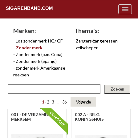
SIGARENBAND.COM
Toggle
navigat
Merken:
Thema's:
Los zonder merk HG/ GF
Zangers/zangeressen
Zonder merk
zeilschepen
Zonder merk (o.m. Cuba)
Zonder merk (Spanje)
zonder merk Amerikaanse
reeksen
1
2
3
...
36
Volgende
001 - DE VERZAMELAAR
002 A - BELG.
Uit
MERKSEM
KONINGSHUIS