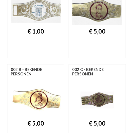
gep
€ 1,00
€ 5,00
002 B - BEKENDE
002 C - BEKENDE
PERSONEN
PERSONEN
nie
ee
€ 5,00
€ 5,00
let