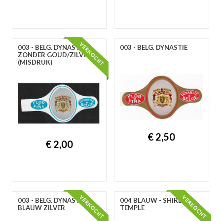
A
B
C
D
E
F
G
H
I
J
K
L
M
N
O
P
R
S
T
U
V
W
Y
Z
003 - BELG. DYNASTIE
003 - BELG. DYNASTIE
ZONDER GOUD/ZILVER
(MISDRUK)
€ 2,50
€ 2,00
003 - BELG. DYNASTIE
004 BLAUW - SHIRLEY
BLAUW ZILVER
TEMPLE