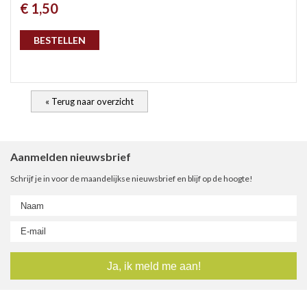
€ 1,50
gep
BESTELLEN
« Terug naar overzicht
Aanmelden nieuwsbrief
Schrijf je in voor de maandelijkse nieuwsbrief en blijf op de hoogte!
nie
ee
let