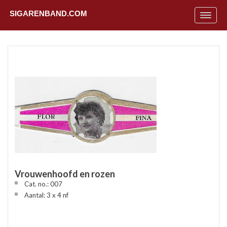
SIGARENBAND.COM
Toggle
navigat
Vrouwenhoofd en rozen
Cat. no.: 007
Uit
Aantal: 3 x 4 nf