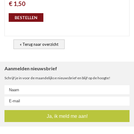
€ 1,50
gep
BESTELLEN
« Terug naar overzicht
Aanmelden nieuwsbrief
Schrijf je in voor de maandelijkse nieuwsbrief en blijf op de hoogte!
nie
ee
let