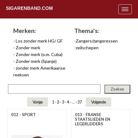
SIGARENBAND.COM
Toggle
navigat
Merken:
Thema's:
Los zonder merk HG/ GF
Zangers/zangeressen
Zonder merk
zeilschepen
Zonder merk (o.m. Cuba)
Zonder merk (Spanje)
zonder merk Amerikaanse
reeksen
Vorige
1
2
3
4
...
37
Volgende
012 - SPORT
013 - FRANSE
Uit
STAATSLIEDEN EN
LEGERLEIDERS