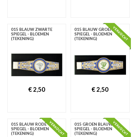
A
B
C
D
E
F
G
H
I
J
K
L
M
N
O
P
R
S
T
U
V
W
Y
Z
015 BLAUW ZWARTE
015 BLAUW GROENE
SPIEGEL - BLOEMEN
SPIEGEL - BLOEMEN
(TEKENING)
(TEKENING)
€ 2,50
€ 2,50
015 BLAUW RODE
015 GROEN BLAUWE
SPIEGEL - BLOEMEN
SPIEGEL - BLOEMEN
(TEKENING)
(TEKENING)