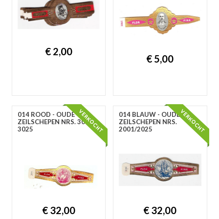
gep
€ 2,00
€ 5,00
014 ROOD - OUDE
014 BLAUW - OUDE
ZEILSCHEPEN NRS. 3001-
ZEILSCHEPEN NRS.
3025
2001/2025
nie
ee
let
€ 32,00
€ 32,00