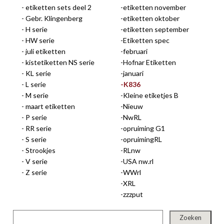
etiketten sets deel 2
etiketten november
gep
Gebr. Klingenberg
etiketten oktober
H serie
etiketten september
HW serie
Etiketten spec
juli etiketten
februari
kistetiketten NS serie
Hofnar Etiketten
KL serie
januari
L serie
K836
M serie
Kleine etiketjes B
maart etiketten
Nieuw
P serie
NwRL
RR serie
opruiming G1
nie
S serie
opruimingRL
Strookjes
RLnw
V serie
USA nw.rl
Z serie
WWrl
XRL
ee
zzzput
let