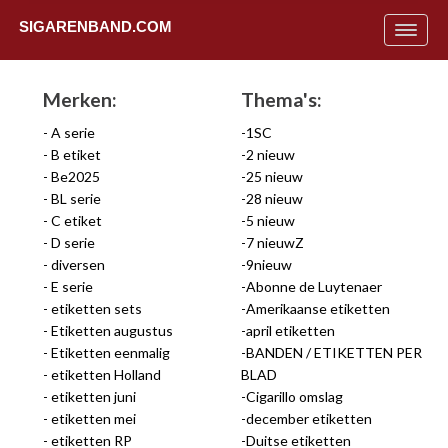
SIGARENBAND.COM
Toggle
navigat
Merken:
Thema's:
A serie
1SC
B etiket
2 nieuw
Be2025
25 nieuw
BL serie
28 nieuw
C etiket
5 nieuw
D serie
7 nieuwZ
diversen
9nieuw
E serie
Abonne de Luytenaer
etiketten sets
Amerikaanse etiketten
Etiketten augustus
april etiketten
Etiketten eenmalig
BANDEN / ETIKETTEN PER
etiketten Holland
BLAD
Uit
etiketten juni
Cigarillo omslag
etiketten mei
december etiketten
etiketten RP
Duitse etiketten