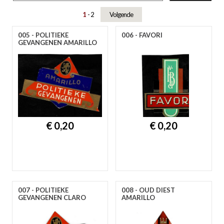
A
B
C
D
E
F
G
H
I
J
K
L
M
N
O
P
R
S
T
U
V
W
Y
Z
1
2
Volgende
005 - POLITIEKE
006 - FAVORI
GEVANGENEN AMARILLO
€ 0,20
€ 0,20
007 - POLITIEKE
008 - OUD DIEST
GEVANGENEN CLARO
AMARILLO