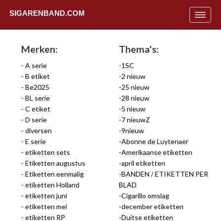
SIGARENBAND.COM
Toggle
navigat
Merken:
Thema's:
A serie
1SC
B etiket
2 nieuw
Be2025
25 nieuw
BL serie
28 nieuw
C etiket
5 nieuw
D serie
7 nieuwZ
diversen
9nieuw
E serie
Abonne de Luytenaer
etiketten sets
Amerikaanse etiketten
Etiketten augustus
april etiketten
Etiketten eenmalig
BANDEN / ETIKETTEN PER
etiketten Holland
BLAD
Uit
etiketten juni
Cigarillo omslag
etiketten mei
december etiketten
etiketten RP
Duitse etiketten