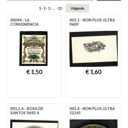
A
B
C
D
E
F
G
H
I
J
K
L
M
N
O
P
R
S
T
U
V
W
Y
Z
1
2
3
...
10
Volgende
00044 - LA
001.1 - NON PLUS ULTRA
CONVENIENCIA
9689
€ 1,50
€ 1,60
001.2 A - ROSA DE
001.4 - NON PLUS ULTRA
SANTOS 9692 A
12245