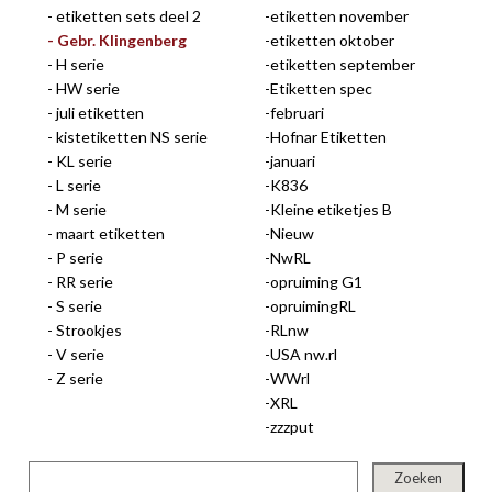
etiketten sets deel 2
etiketten november
gep
Gebr. Klingenberg
etiketten oktober
H serie
etiketten september
HW serie
Etiketten spec
juli etiketten
februari
kistetiketten NS serie
Hofnar Etiketten
KL serie
januari
L serie
K836
M serie
Kleine etiketjes B
maart etiketten
Nieuw
P serie
NwRL
RR serie
opruiming G1
nie
S serie
opruimingRL
Strookjes
RLnw
V serie
USA nw.rl
Z serie
WWrl
XRL
ee
zzzput
let