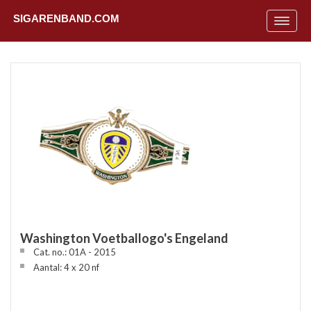
SIGARENBAND.COM
Toggle
navigat
Washington Voetballogo's Engeland
Cat. no.: 01A - 2015
Uit
Aantal: 4 x 20 nf