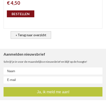
€ 4,50
gep
BESTELLEN
« Terug naar overzicht
Aanmelden nieuwsbrief
Schrijf je in voor de maandelijkse nieuwsbrief en blijf op de hoogte!
nie
ee
let