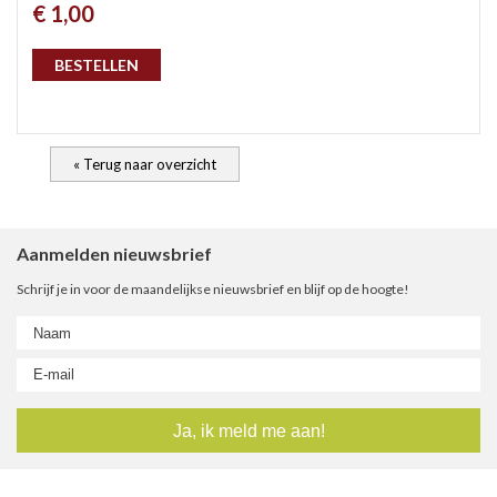
€ 1,00
gep
BESTELLEN
« Terug naar overzicht
Aanmelden nieuwsbrief
Schrijf je in voor de maandelijkse nieuwsbrief en blijf op de hoogte!
nie
ee
let