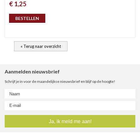
€ 1,25
gep
BESTELLEN
« Terug naar overzicht
Aanmelden nieuwsbrief
Schrijf je in voor de maandelijkse nieuwsbrief en blijf op de hoogte!
nie
ee
let