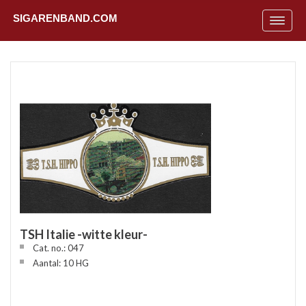
SIGARENBAND.COM
Toggle
navigat
TSH Italie -witte kleur-
Cat. no.: 047
Uit
Aantal: 10 HG