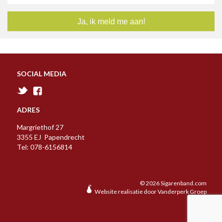
A
B
C
D
E
F
G
H
I
J
K
L
M
N
O
P
R
S
T
U
V
W
Y
Z
SOCIAL MEDIA
ADRES
Margriethof 27
3355 EJ Papendrecht
Tel: 078-6156814
© 2026 Sigarenband.com
Website realisatie door
Vanderperk Groep