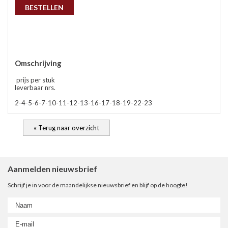
BESTELLEN
gep
Omschrijving
prijs per stuk
leverbaar nrs.
2-4-5-6-7-10-11-12-13-16-17-18-19-22-23
« Terug naar overzicht
nie
Aanmelden nieuwsbrief
Schrijf je in voor de maandelijkse nieuwsbrief en blijf op de hoogte!
ee
let