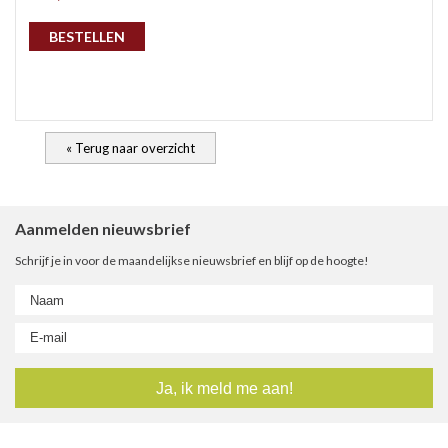
gep
BESTELLEN
« Terug naar overzicht
Aanmelden nieuwsbrief
Schrijf je in voor de maandelijkse nieuwsbrief en blijf op de hoogte!
nie
ee
let