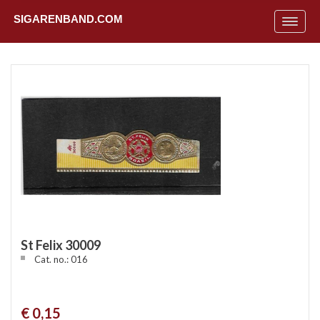
SIGARENBAND.COM
Toggle
navigat
St Felix 30009
Cat. no.: 016
Uit
€ 0,15