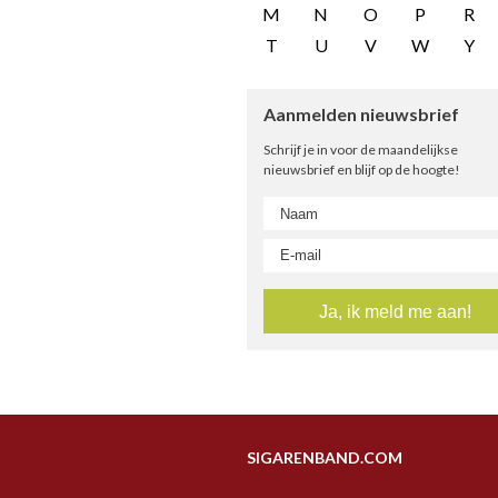
M
N
O
P
R
T
U
V
W
Y
Aanmelden nieuwsbrief
Schrijf je in voor de maandelijkse
nieuwsbrief en blijf op de hoogte!
SIGARENBAND.COM