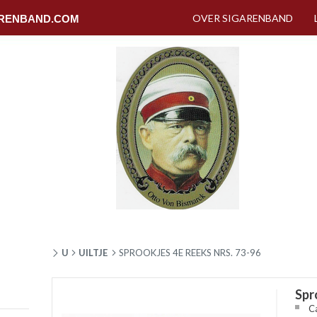
OVER SIGARENBAND
RENBAND.COM
U
UILTJE
SPROOKJES 4E REEKS NRS. 73-96
Spr
C