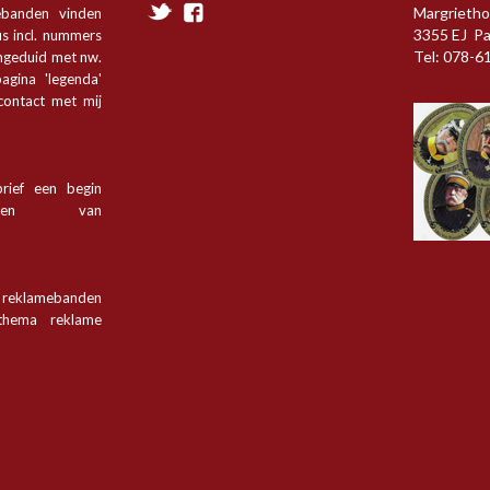
Margrietho
ebanden vinden
3355 EJ P
s incl. nummers
Tel: 078-6
angeduid met nw.
agina 'legenda'
 contact met mij
rief een begin
tsen van
n reklamebanden
hema reklame