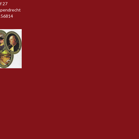
f 27
apendrecht
156814