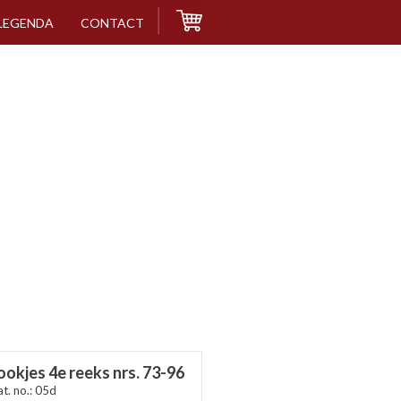
LEGENDA
CONTACT
ookjes 4e reeks nrs. 73-96
at. no.: 05d