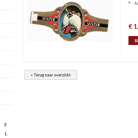
A
€ 1
B
« Terug naar overzicht
F
L