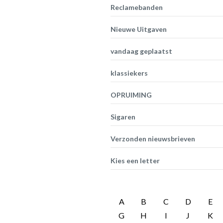
Reclamebanden
Nieuwe Uitgaven
vandaag geplaatst
klassiekers
OPRUIMING
Sigaren
Verzonden nieuwsbrieven
Kies een letter
A
B
C
D
E
G
H
I
J
K