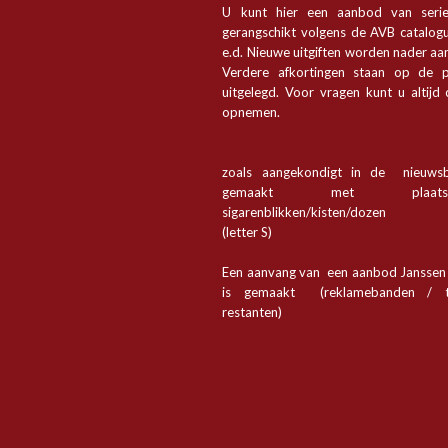
U kunt hier een aanbod van seri
gerangschikt volgens de AVB catalogu
e.d. Nieuwe uitgiften worden nader a
Verdere afkortingen staan op de p
uitgelegd. Voor vragen kunt u altijd
opnemen.
zoals aangekondigt in de nieuwsb
gemaakt met plaa
sigarenblikken/kisten/dozen
(letter S)
Een aanvang van een aanbod Jansse
is gemaakt (reklamebanden / t
restanten)