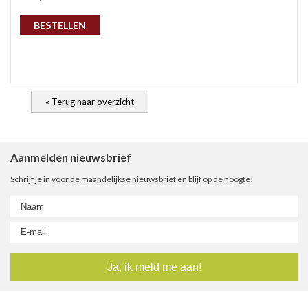
gep
BESTELLEN
« Terug naar overzicht
Aanmelden nieuwsbrief
Schrijf je in voor de maandelijkse nieuwsbrief en blijf op de hoogte!
nie
ee
let