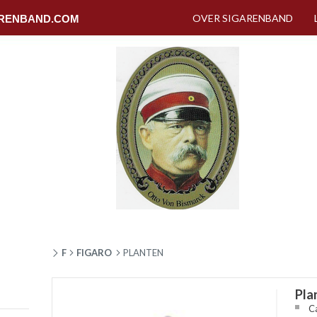
OVER SIGARENBAND
RENBAND.COM
F
FIGARO
PLANTEN
Pla
Ca