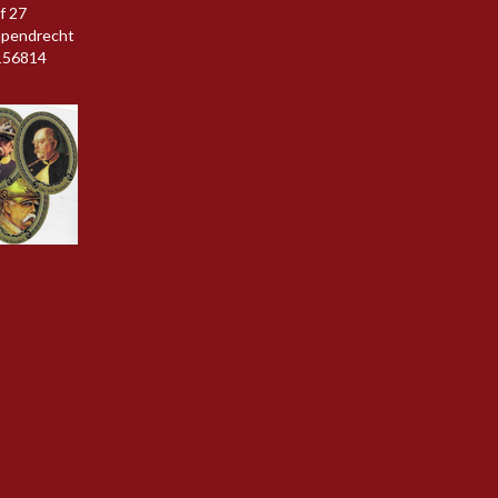
f 27
apendrecht
156814