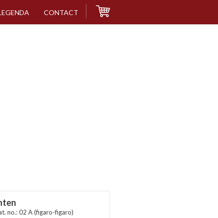
LEGENDA
CONTACT
nten
t. no.: 02 A (figaro-figaro)