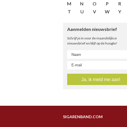
M
N
O
P
R
T
U
V
W
Y
Aanmelden nieuwsbrief
Schrijf je in voor de maandelijkse
nieuwsbrief en blijf op de hoogte!
SIGARENBAND.COM