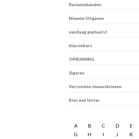
Reclamebanden
Nieuwe Uitgaven
vandaag geplaatst
klassiekers
OPRUIMING
Sigaren
Verzonden nieuwsbrieven
Kies een letter
A
B
C
D
E
G
H
I
J
K