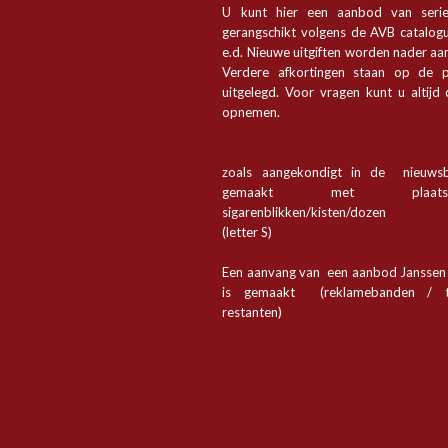
U kunt hier een aanbod van seri
gerangschikt volgens de AVB catalogu
e.d. Nieuwe uitgiften worden nader a
Verdere afkortingen staan op de p
uitgelegd. Voor vragen kunt u altijd
opnemen.
zoals aangekondigt in de nieuwsb
gemaakt met plaa
sigarenblikken/kisten/dozen
(letter S)
Een aanvang van een aanbod Jansse
is gemaakt (reklamebanden / t
restanten)