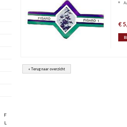
Aa
€ 5
B
« Terug naar overzicht
F
L