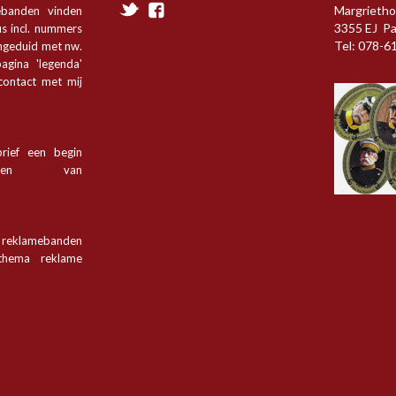
Margrietho
ebanden vinden
3355 EJ P
s incl. nummers
Tel: 078-6
angeduid met nw.
agina 'legenda'
 contact met mij
rief een begin
tsen van
n reklamebanden
hema reklame