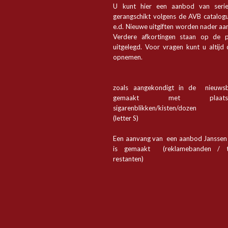
U kunt hier een aanbod van seri
gerangschikt volgens de AVB catalogu
e.d. Nieuwe uitgiften worden nader a
Verdere afkortingen staan op de p
uitgelegd. Voor vragen kunt u altijd
opnemen.
zoals aangekondigt in de nieuwsb
gemaakt met plaa
sigarenblikken/kisten/dozen
(letter S)
Een aanvang van een aanbod Jansse
is gemaakt (reklamebanden / t
restanten)