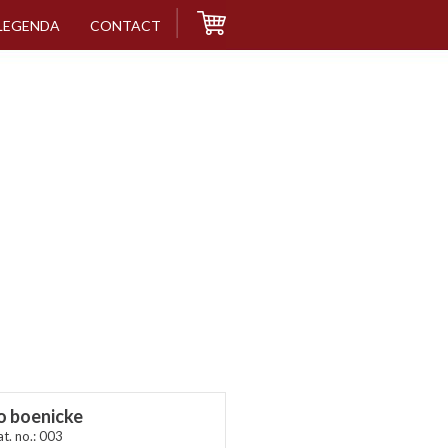
LEGENDA
CONTACT
o boenicke
at. no.: 003