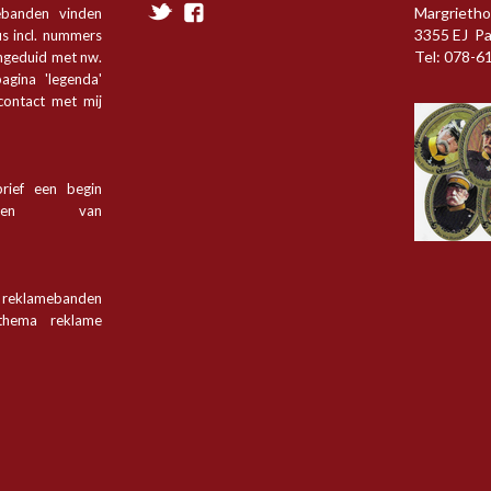
Margrietho
ebanden vinden
3355 EJ P
s incl. nummers
Tel: 078-6
angeduid met nw.
agina 'legenda'
 contact met mij
rief een begin
tsen van
n reklamebanden
hema reklame