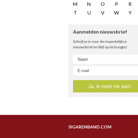
M
N
O
P
R
T
U
V
W
Y
Aanmelden nieuwsbrief
Schrijf je in voor de maandelijkse
nieuwsbrief en blijf op de hoogte!
SIGARENBAND.COM