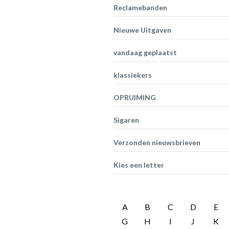
Reclamebanden
Nieuwe Uitgaven
vandaag geplaatst
klassiekers
OPRUIMING
Sigaren
Verzonden nieuwsbrieven
Kies een letter
A
B
C
D
E
G
H
I
J
K