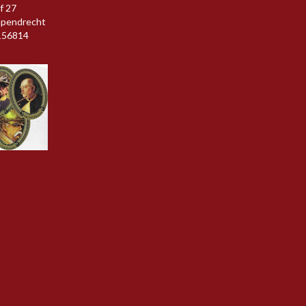
f 27
apendrecht
156814