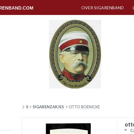
OVER SIGARENBAND
RENBAND.COM
S
SIGARENZAKJES
OTTO BOENICKE
ott
C