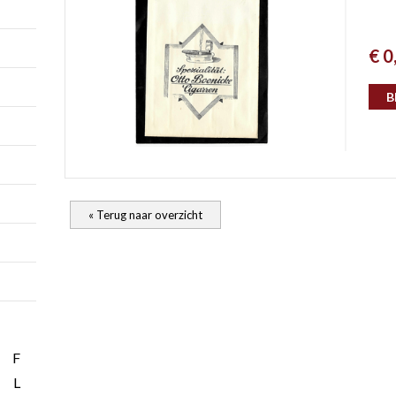
€ 0
B
« Terug naar overzicht
F
L