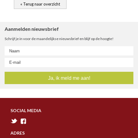
« Terug naar overzicht
A
B
C
D
E
F
G
H
I
J
K
L
M
N
O
P
R
S
T
U
V
W
Y
Z
Aanmelden nieuwsbrief
Schrijf je in voor de maandelijkse nieuwsbrief en blijf op de hoogte!
SOCIAL MEDIA
ADRES