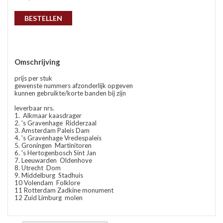
gep
BESTELLEN
Omschrijving
prijs per stuk
gewenste nummers afzonderlijk opgeven
kunnen gebruikte/korte banden bij zijn
leverbaar nrs.
1. Alkmaar kaasdrager
2. 's Gravenhage Ridderzaal
3. Amsterdam Paleis Dam
nie
4. 's Gravenhage Vredespaleis
5. Groningen Martinitoren
6. 's Hertogenbosch Sint Jan
7. Leeuwarden Oldenhove
8. Utrecht Dom
9. Middelburg Stadhuis
10 Volendam Folklore
ee
11 Rotterdam Zadkine monument
12 Zuid Limburg molen
let