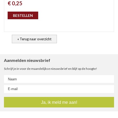
€ 0,25
gep
BESTELLEN
« Terug naar overzicht
Aanmelden nieuwsbrief
Schrijf je in voor de maandelijkse nieuwsbrief en blijf op de hoogte!
nie
ee
let