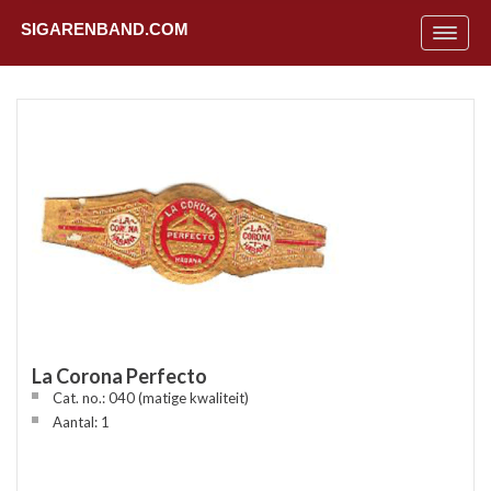
SIGARENBAND.COM
Toggle
navigat
La Corona Perfecto
Cat. no.: 040 (matige kwaliteit)
Uit
Aantal: 1