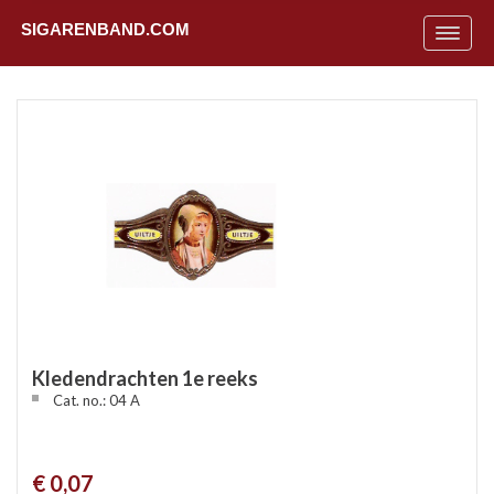
SIGARENBAND.COM
Toggle
navigat
Kledendrachten 1e reeks
Cat. no.: 04 A
Uit
€ 0,07