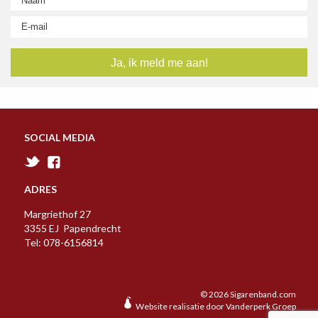
A
B
C
D
E
F
G
H
I
J
K
L
M
N
O
P
R
S
T
U
V
W
Y
Z
SOCIAL MEDIA
ADRES
Margriethof 27
3355 EJ Papendrecht
Tel: 078-6156814
© 2026 Sigarenband.com
Website realisatie door
Vanderperk Groep