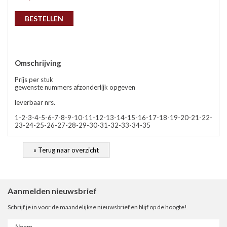
gep
BESTELLEN
Omschrijving
Prijs per stuk
gewenste nummers afzonderlijk opgeven
leverbaar nrs.
1-2-3-4-5-6-7-8-9-10-11-12-13-14-15-16-17-18-19-20-21-22-
23-24-25-26-27-28-29-30-31-32-33-34-35
nie
« Terug naar overzicht
ee
Aanmelden nieuwsbrief
Schrijf je in voor de maandelijkse nieuwsbrief en blijf op de hoogte!
let