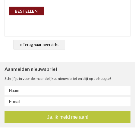
gep
BESTELLEN
« Terug naar overzicht
Aanmelden nieuwsbrief
Schrijf je in voor de maandelijkse nieuwsbrief en blijf op de hoogte!
nie
ee
let