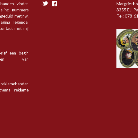
Margrietho
ebanden vinden
3355 EJ P
s incl. nummers
Tel: 078-6
angeduid met nw.
agina 'legenda'
 contact met mij
rief een begin
tsen van
n reklamebanden
hema reklame