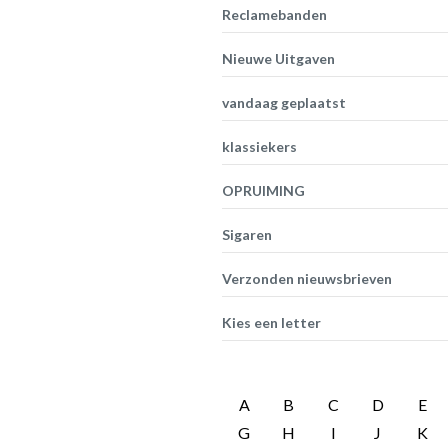
Reclamebanden
Nieuwe Uitgaven
vandaag geplaatst
klassiekers
OPRUIMING
Sigaren
Verzonden nieuwsbrieven
Kies een letter
A
B
C
D
E
G
H
I
J
K