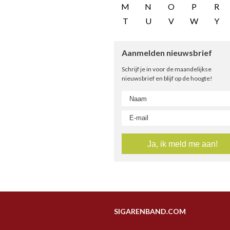
M
N
O
P
R
T
U
V
W
Y
Aanmelden nieuwsbrief
Schrijf je in voor de maandelijkse
nieuwsbrief en blijf op de hoogte!
SIGARENBAND.COM