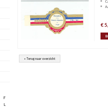
Ca
Aa
€ 5
B
« Terug naar overzicht
F
L