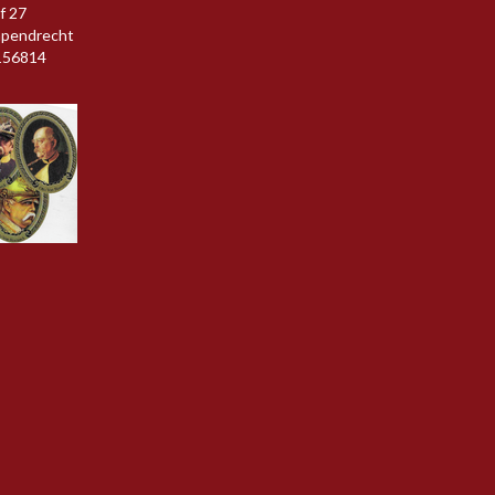
f 27
apendrecht
156814