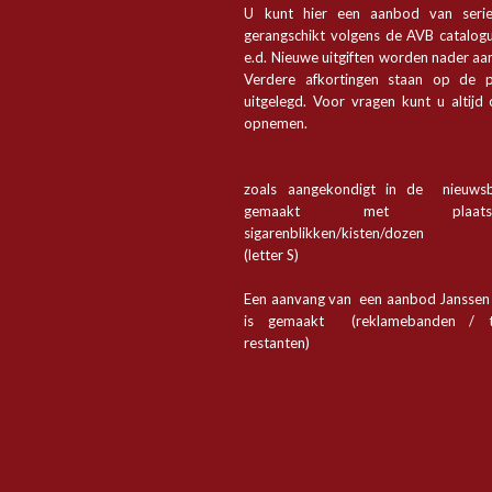
U kunt hier een aanbod van seri
gerangschikt volgens de AVB catalogu
e.d. Nieuwe uitgiften worden nader a
Verdere afkortingen staan op de p
uitgelegd. Voor vragen kunt u altijd
opnemen.
zoals aangekondigt in de nieuwsb
gemaakt met plaa
sigarenblikken/kisten/dozen
(letter S)
Een aanvang van een aanbod Jansse
is gemaakt (reklamebanden / t
restanten)