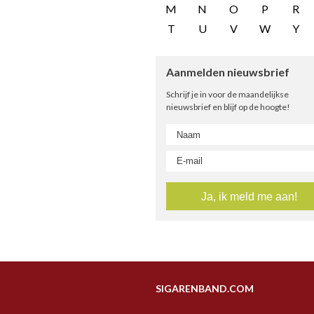
M
N
O
P
R
T
U
V
W
Y
Aanmelden nieuwsbrief
Schrijf je in voor de maandelijkse
nieuwsbrief en blijf op de hoogte!
SIGARENBAND.COM