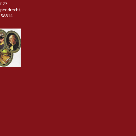
f 27
apendrecht
156814