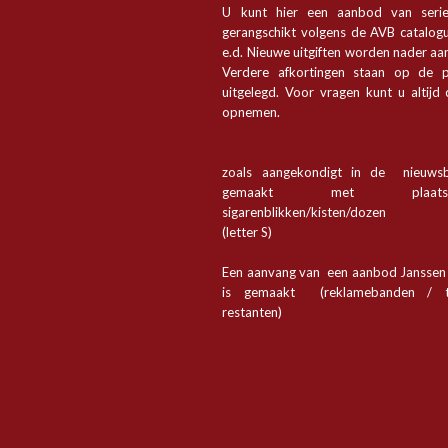
U kunt hier een aanbod van seri
gerangschikt volgens de AVB catalogu
e.d. Nieuwe uitgiften worden nader a
Verdere afkortingen staan op de p
uitgelegd. Voor vragen kunt u altijd
opnemen.
zoals aangekondigt in de nieuwsb
gemaakt met plaa
sigarenblikken/kisten/dozen
(letter S)
Een aanvang van een aanbod Jansse
is gemaakt (reklamebanden / t
restanten)