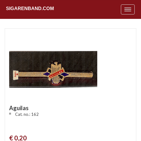
SIGARENBAND.COM
Toggle
navigat
Aguilas
Cat. no.: 162
Uit
€ 0,20