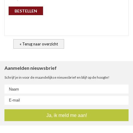
gep
BESTELLEN
« Terug naar overzicht
Aanmelden nieuwsbrief
Schrijf je in voor de maandelijkse nieuwsbrief en blijf op de hoogte!
nie
ee
let