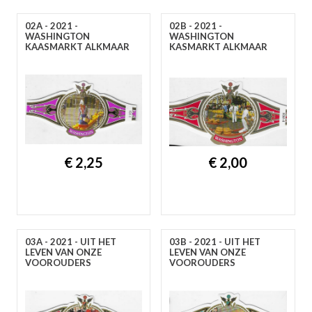
A
B
C
D
E
F
G
H
I
J
K
L
M
N
O
P
R
S
T
U
V
W
Y
Z
02A - 2021 -
02B - 2021 -
WASHINGTON
WASHINGTON
KAASMARKT ALKMAAR
KASMARKT ALKMAAR
€ 2,25
€ 2,00
03A - 2021 - UIT HET
03B - 2021 - UIT HET
LEVEN VAN ONZE
LEVEN VAN ONZE
VOOROUDERS
VOOROUDERS