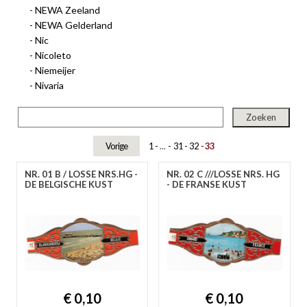
NEWA Zeeland
gep
NEWA Gelderland
Nic
Nicoleto
Niemeijer
Nivaria
Vorige
1
...
31
32
33
NR. 01 B / LOSSE NRS.HG -
NR. 02 C ///LOSSE NRS. HG
DE BELGISCHE KUST
- DE FRANSE KUST
nie
ee
let
€ 0,10
€ 0,10