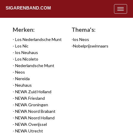
SIGARENBAND.COM
Toggle
navigat
Merken:
Thema's:
Los Nederlandsche Munt
los Neos
Los Nic
Nobelprijswinnaars
los Neuhaus
Los Nicoleto
Nederlandsche Munt
Neos
Nereida
Neuhaus
NEWA Zuid Holland
NEWA Friesland
NEWA Groningen
NEWA Noord Brabant
Uit
NEWA Noord Holland
NEWA Overijssel
NEWA Utrecht