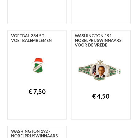
A
B
C
D
E
F
G
H
I
J
K
L
M
N
O
P
R
S
T
U
V
W
Y
Z
VOETBAL 284 ST -
WASHINGTON 191 -
VOETBALEMBLEMEN
NOBELPRIJSWINNAARS
VOOR DE VREDE
€ 7,50
€ 4,50
WASHINGTON 192 -
NOBELPRIJSWINNAARS