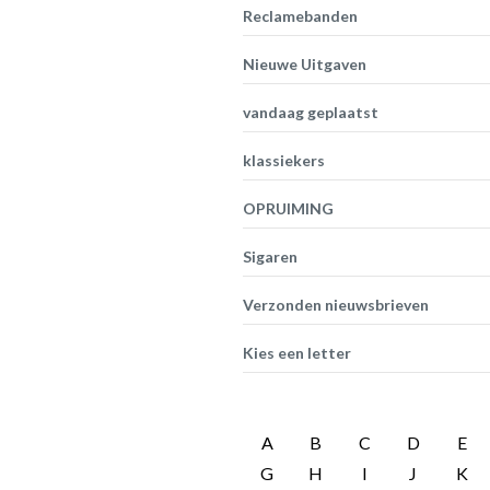
Reclamebanden
Nieuwe Uitgaven
vandaag geplaatst
klassiekers
OPRUIMING
Sigaren
Verzonden nieuwsbrieven
Kies een letter
A
B
C
D
E
G
H
I
J
K