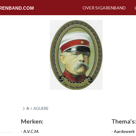
OVER SIGARENBAND
RENBAND.COM
A
AGUERE
Merken:
Thema's:
A.V.C.M.
Aardewerk