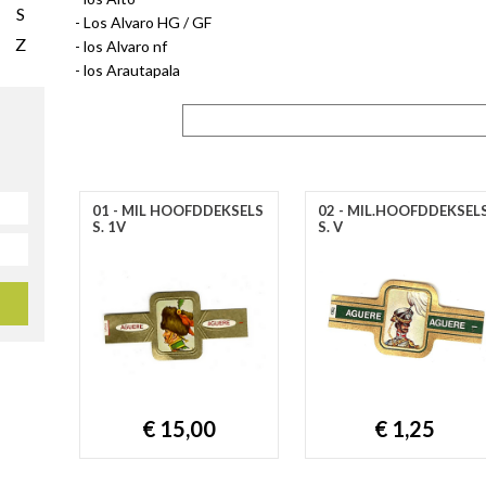
S
Los Alvaro HG / GF
Z
los Alvaro nf
los Arautapala
01 - MIL HOOFDDEKSELS
02 - MIL.HOOFDDEKSEL
S. 1V
S. V
€ 15,00
€ 1,25