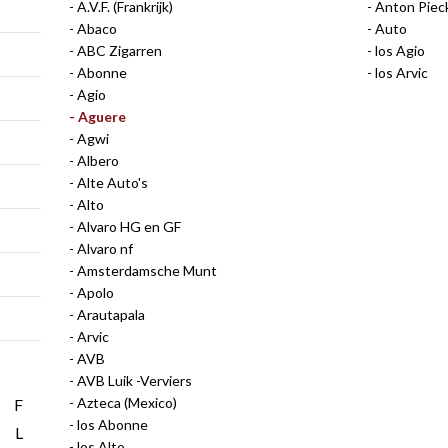
A.V.F. (Frankrijk)
Anton Piec
Abaco
Auto
ABC Zigarren
los Agio
Abonne
los Arvic
Agio
Aguere
Agwi
Albero
Alte Auto's
Alto
Alvaro HG en GF
Alvaro nf
Amsterdamsche Munt
Apolo
Arautapala
Arvic
AVB
AVB Luik -Verviers
Azteca (Mexico)
F
los Abonne
L
los Alto