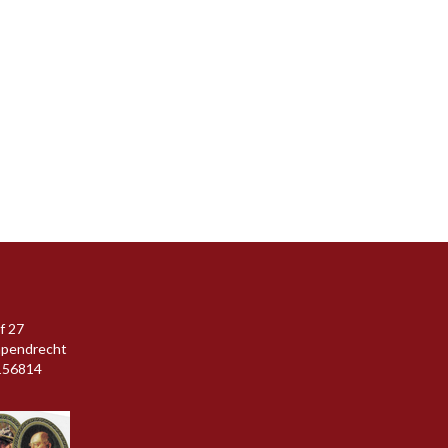
f 27
apendrecht
156814