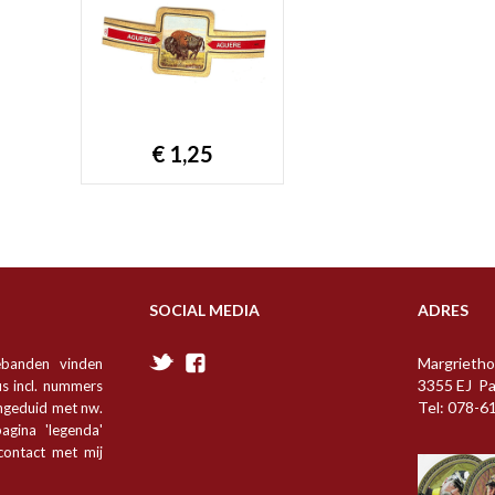
€ 1,25
SOCIAL MEDIA
ADRES
Margrietho
ebanden vinden
3355 EJ P
s incl. nummers
Tel: 078-6
angeduid met nw.
agina 'legenda'
 contact met mij