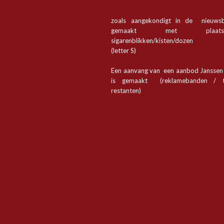
zoals aangekondigt in de nieuwsb
gemaakt met plaa
sigarenblikken/kisten/dozen
(letter S)
Een aanvang van een aanbod Jansse
is gemaakt (reklamebanden / t
restanten)