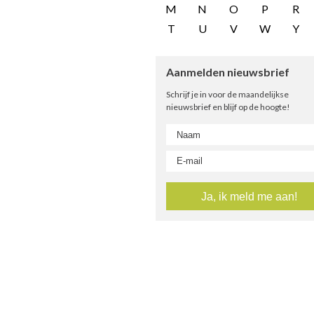
M
N
O
P
R
T
U
V
W
Y
Aanmelden nieuwsbrief
Schrijf je in voor de maandelijkse
nieuwsbrief en blijf op de hoogte!