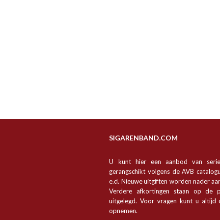
SIGARENBAND.COM
U kunt hier een aanbod van seri
gerangschikt volgens de AVB catalogu
e.d. Nieuwe uitgiften worden nader a
Verdere afkortingen staan op de p
uitgelegd. Voor vragen kunt u altijd
opnemen.